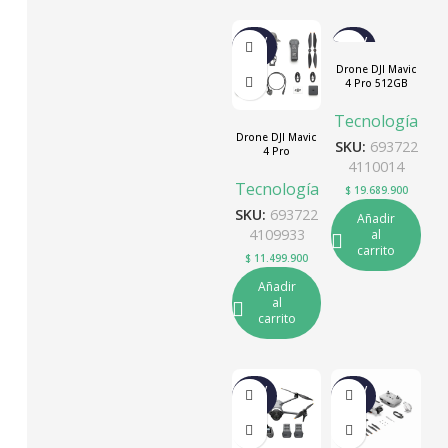
NUEV
NUEV
O
O
Drone DJI Mavic
4 Pro 512GB
Creator Combo
(DJI RC Pro-2)
Tecnología
Drone DJI Mavic
SKU:
693722
4 Pro
4110014
Tecnología
$
19.689.900
SKU:
693722
Añadir
4109933
al
carrito
$
11.499.900
Añadir
al
carrito
NUEV
NUEV
O
O