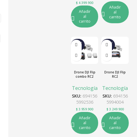
$
4.399.900
Añadir
Añadir
al
al
carrito
carrito
NUEV
NUEV
O
O
Drone DJI Flip
Drone DJI Flip
combo RC2
RC2
Tecnología
Tecnología
SKU:
694156
SKU:
694156
5992536
5994004
$
3.959.900
$
3.249.900
Añadir
Añadir
al
al
carrito
carrito