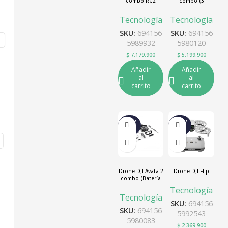
combo RC2
combo (3
Baterías)
Tecnología
Tecnología
SKU:
694156
SKU:
694156
5989932
5980120
$
7.179.900
$
5.199.900
Añadir
Añadir
al
al
carrito
carrito
NUEV
NUEV
O
O
Drone DJI Avata 2
Drone DJI Flip
combo (Batería
única)
Tecnología
Tecnología
SKU:
694156
SKU:
694156
5992543
5980083
$
2.369.900