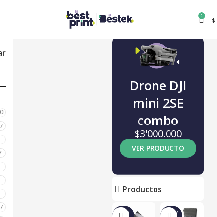
0
$
ar
Drone DJI
mini 2SE
80
combo
87
$3'000.000
0
VER PRODUCTO
7
0
0
Productos
0
17
NUEV
NUEV