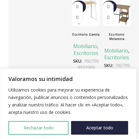
NUEV
NUEV
O
O
Escritorio Gamila
Escritorio
Melamina
Mobiliario
,
Mobiliario
,
Escritorios
Escritorios
SKU:
780799
SKU:
780799
9953989
9887918
$
250.000
Valoramos su intimidad
$
440.000
Añadir
Añadir
al
Utilizamos cookies para mejorar su experiencia de
al
carrito
navegación, publicar anuncios o contenidos personalizados
carrito
y analizar nuestro tráfico. Al hacer clic en «Aceptar todo»,
acepta nuestro uso de cookies.
1
2
3
→
Rechazar todo
Aceptar todo
0
ienda
Lista de deseos
Filtros
Carrito
Mi cuenta