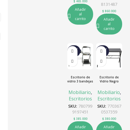
$
465.000
8131487
Añadir
$
860.000
al
carrito
Añadir
al
carrito
NUEV
NUEV
O
O
Escritorio de
Escritorio de
vidrio 3 bandejas
Vidrio Negro
Mobiliario
,
Mobiliario
,
Escritorios
Escritorios
SKU:
780799
SKU:
770367
9197451
0537359
$
385.000
$
380.000
Añadir
Añadir