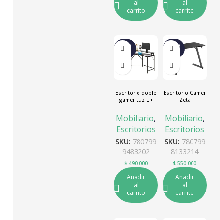
al
al
carrito
carrito
NUEV
NUEV
O
O
Escritorio doble
Escritorio Gamer
gamer Luz L +
Zeta
USB
Mobiliario
,
Mobiliario
,
Escritorios
Escritorios
SKU:
780799
SKU:
780799
9483202
8133214
$
490.000
$
550.000
Añadir
Añadir
al
al
carrito
carrito