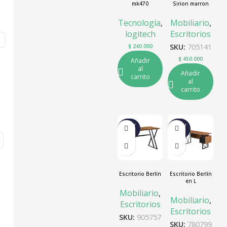
mk470
Sirion marron
oscuro
Tecnología
,
Mobiliario
,
logitech
Escritorios
SKU:
705141
$
240.000
$
450.000
Añadir
al
Añadir
carrito
al
carrito
NUEV
NUEV
O
O
Escritorio Berlín
Escritorio Berlín
en L
Mobiliario
,
Mobiliario
,
Escritorios
Escritorios
SKU:
905757
SKU:
780799