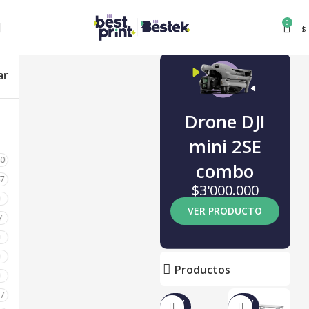
0
$
ar
Drone DJI
mini 2SE
80
combo
87
$3'000.000
0
VER PRODUCTO
7
0
0
Productos
0
17
NUEV
NUEV