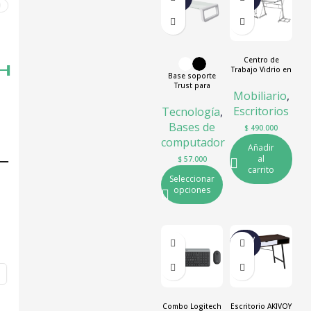
O
O
0
Centro de
Trabajo Vidrio en
Base soporte
L
Trust para
Mobiliario
,
monitor en
cristal templado
Escritorios
Tecnología
,
Monta
Bases de
$
490.000
computador
Añadir
al
$
57.000
carrito
Seleccionar
opciones
NUEV
O
Combo Logitech
Escritorio AKIVOY