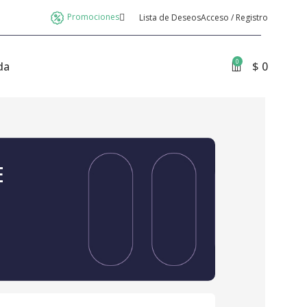
Promociones
Lista de Deseos
Acceso / Registro
0
da
$
0
E