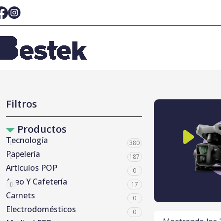
Filtros
Productos
Tecnología
380
Papelería
187
Artículos POP
0
Aseo Y Cafetería
17
Carnets
0
Electrodomésticos
0