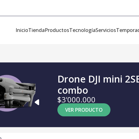
Inicio
Tienda
Productos
Tecnología
Servicios
Tempora
Drone DJI mini 2S
combo
$3'000.000
VER PRODUCTO