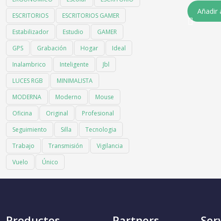
Añadir 
ESCRITORIOS
ESCRITORIOS GAMER
Estabilizador
Estudio
GAMER
GPS
Grabación
Hogar
Ideal
Inalambrico
Inteligente
Jbl
LUCES RGB
MINIMALISTA
MODERNA
Moderno
Mouse
Oficina
Original
Profesional
Seguimiento
Silla
Tecnologia
Trabajo
Transmisión
Vigilancia
Vuelo
Único
Productos
Partners
Ser