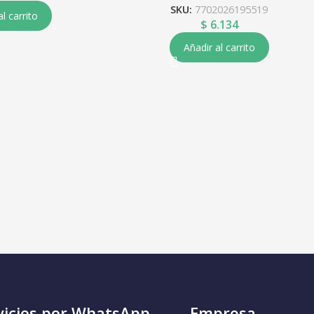
SKU:
7702026195519
al carrito
$
6.134
Añadir al carrito
vicios por WhatsApp
Empresa