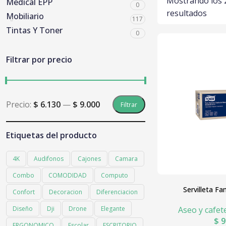
Mostrando los 
Medical EPP
0
resultados
Mobiliario
117
Tintas Y Toner
0
Filtrar por precio
Precio:
$ 6.130
—
$ 9.000
Filtrar
Etiquetas del producto
4K
Audifonos
Cajones
Camara
Combo
COMODIDAD
Computo
Servilleta Fa
Confort
Decoracion
Diferenciacion
Aseo y cafet
Diseño
Dji
Drone
Elegante
$
9
ERGONOMICO
Escolar
ESCRITORIO