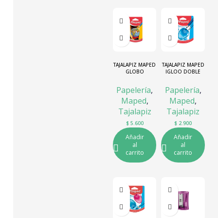
TAJALAPIZ MAPED
TAJALAPIZ MAPED
GLOBO
IGLOO DOBLE
TERRAQUEO
Papelería
,
Papelería
,
Maped
,
Maped
,
Tajalapiz
Tajalapiz
$
5.600
$
2.900
Añadir
Añadir
al
al
carrito
carrito