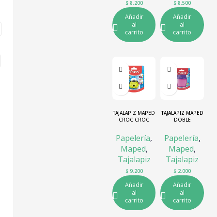
$
8.200
$
8.500
Añadir
Añadir
al
al
carrito
carrito
TAJALAPIZ MAPED
TAJALAPIZ MAPED
CROC CROC
DOBLE
RANA
Papelería
,
Papelería
,
Maped
,
Maped
,
Tajalapiz
Tajalapiz
$
9.200
$
2.000
Añadir
Añadir
al
al
carrito
carrito