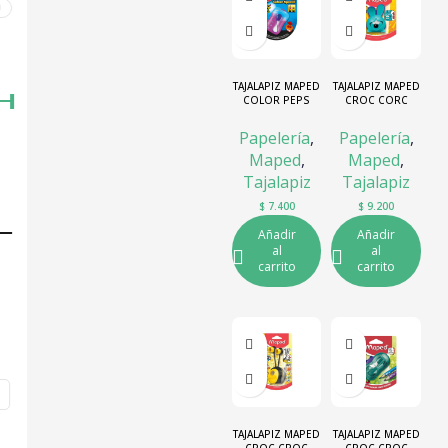
0
TAJALAPIZ MAPED
TAJALAPIZ MAPED
COLOR PEPS
CROC CORC
CONEJO
Papelería
,
Papelería
,
Maped
,
Maped
,
Tajalapiz
Tajalapiz
$
7.400
$
9.200
Añadir
Añadir
al
al
carrito
carrito
TAJALAPIZ MAPED
TAJALAPIZ MAPED
CROC CROC
CROC CROC