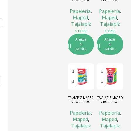
ABEJA
ARDILLA
Papelería
,
Papelería
,
Maped
,
Maped
,
Tajalapiz
Tajalapiz
$
10.800
$
9.200
Añadir
Añadir
al
al
carrito
carrito
TAJALAPIZ MAPED
TAJALAPIZ MAPED
CROC CROC
CROC CROC
HIPOPOTAMO
ORUGA
Papelería
,
Papelería
,
Maped
,
Maped
,
Tajalapiz
Tajalapiz