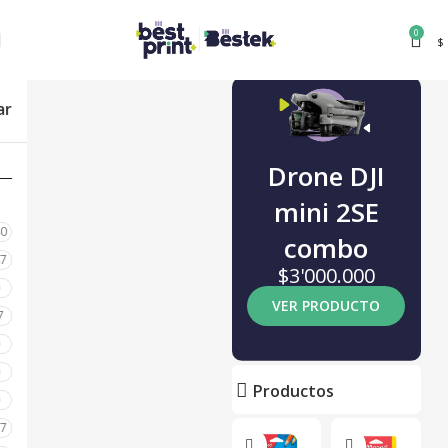
0
$
ar
Drone DJI
mini 2SE
80
combo
87
$3'000.000
0
VER PRODUCTO
7
0
0
Productos
0
17