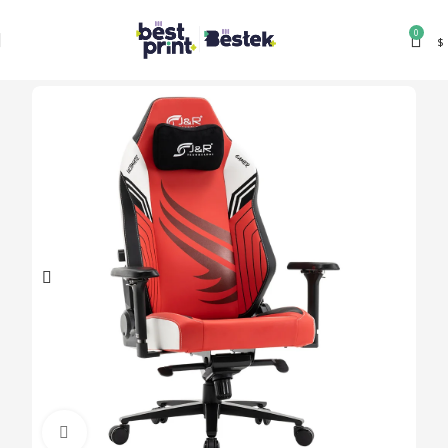
0
$
Clic para ampliar