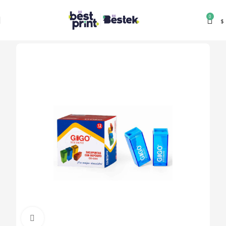
0
$
Clic para ampliar