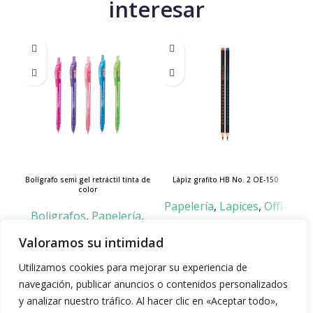
interesar
Bolígrafo semi gel retráctil tinta de
Lápiz grafito HB No. 2 OE-150
No
color
Papelería
,
Lapices
,
Offi-
Boligrafos
,
Papelería
,
esco
Offi-esco
unidad
$
500
Valoramos su intimidad
unidad
$
900
Añadir al carrito
Utilizamos cookies para mejorar su experiencia de
Seleccionar opciones
navegación, publicar anuncios o contenidos personalizados
y analizar nuestro tráfico. Al hacer clic en «Aceptar todo»,