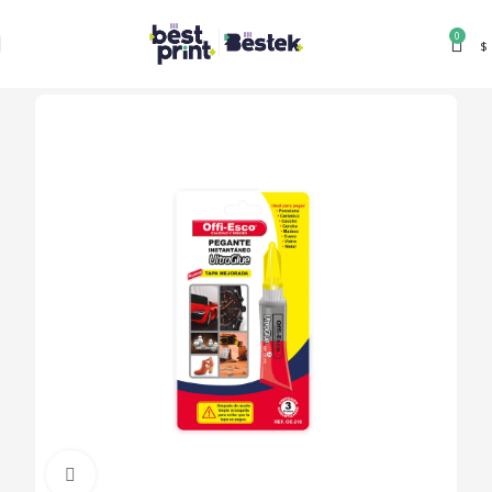
0
$
Clic para ampliar