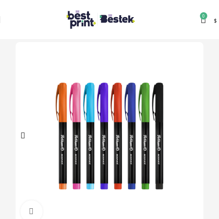
0
$
Clic para ampliar