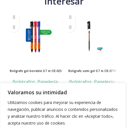
interesar
Bolígrafo gel borrable 0.7 m OE-025
Bolígrafo semi gel 0.7 m OE-071F
Bo
Boligrafos
,
Papelería
,
Boligrafos
,
Papelería
,
B
Offi-esco
Offi-esco
Valoramos su intimidad
$
3.000
Leer más
Utilizamos cookies para mejorar su experiencia de
Seleccionar opciones
navegación, publicar anuncios o contenidos personalizados
y analizar nuestro tráfico. Al hacer clic en «Aceptar todo»,
acepta nuestro uso de cookies.