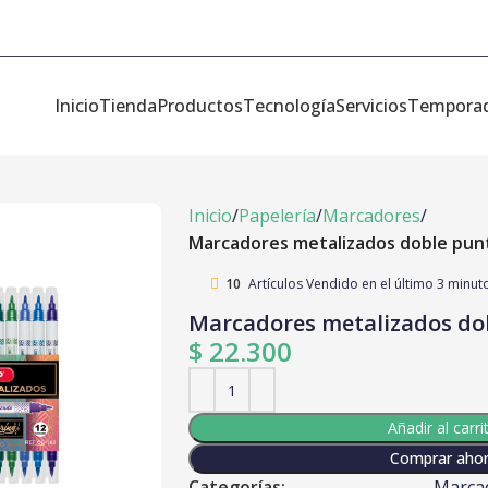
Inicio
Tienda
Productos
Tecnología
Servicios
Tempora
Inicio
Papelería
Marcadores
Marcadores metalizados doble pun
10
Artículos Vendido en el último 3 minut
Marcadores metalizados do
$
22.300
Añadir al carri
Comprar aho
Categorías:
Marca