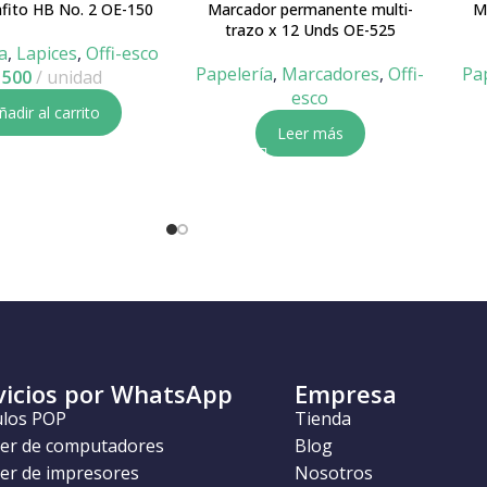
afito HB No. 2 OE-150
Marcador permanente multi-
M
trazo x 12 Unds OE-525
a
,
Lapices
,
Offi-esco
Papelería
,
Marcadores
,
Offi-
Pa
500
unidad
esco
ñadir al carrito
Leer más
vicios por WhatsApp
Empresa
ulos POP
Tienda
ler de computadores
Blog
ler de impresores
Nosotros