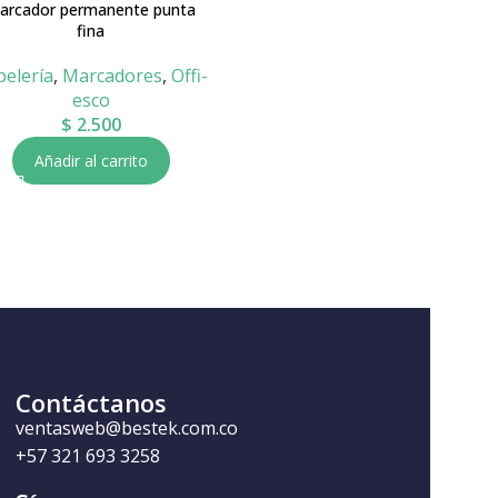
arcador permanente punta
Resaltador mediano neón OE-
fina
530
pelería
,
Marcadores
,
Offi-
Papelería
,
Offi-esco
,
esco
Resaltadores
$
2.500
$
5.800
Añadir al carrito
Seleccionar opciones
Contáctanos
ventasweb@bestek.com.co
+57 321 693 3258