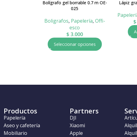
Bolígrafo gel borrable 0.7 m OE-
Lápiz gr
025
Papelerí
Boligrafos
,
Papelería
,
Offi-
$
esco
A
$
3.000
Seleccionar opciones
Productos
Partners
Ser
Papelería
DJI
Artíc
Aseo y cafetería
Xiaomi
Alqui
Mobiliario
Apple
Alqui