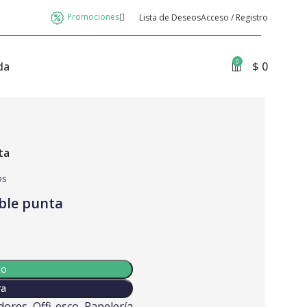
Promociones
Lista de Deseos
Acceso / Registro
0
da
$
0
ta
os
ble punta
to
ra
dores
,
Offi-esco
,
Papelería