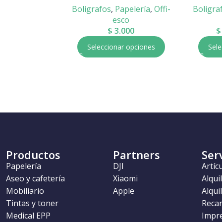
Boligrafos
,
Papelería
,
Offi-
Boligra
esco
$
3.000
$
Seleccionar opciones
Sele
Productos
Partners
Ser
Papelería
DJI
Artíc
Aseo y cafetería
Xiaomi
Alqui
Mobiliario
Apple
Alqui
Tintas y toner
Recar
Medical EPP
Impr