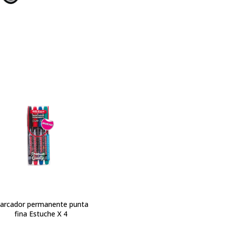
arcador permanente punta
Resaltador mediano neón OE-
fina Estuche X 4
530