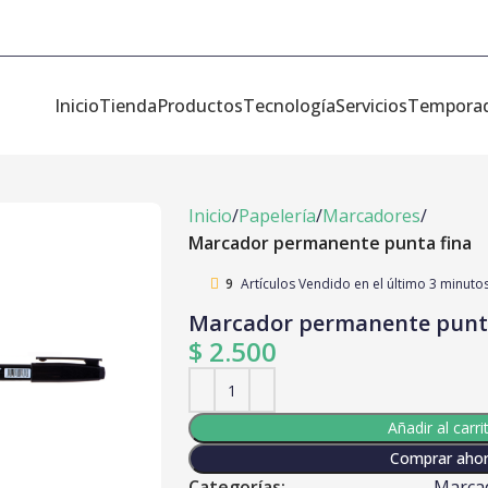
Inicio
Tienda
Productos
Tecnología
Servicios
Tempora
Inicio
Papelería
Marcadores
Marcador permanente punta fina
9
Artículos Vendido en el último 3 minuto
Marcador permanente punta
$
2.500
Añadir al carri
Comprar aho
Categorías:
Marca