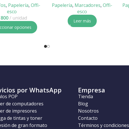
fos
,
Papelería
,
Offi-
Papelería
,
Marcadores
,
Offi-
Pa
esco
esco
800
unidad
Leer más
ccionar opciones
vicios por WhatsApp
Empresa
ulos POP
Tienda
ler de computadores
Blog
ler de impresores
Nosotros
ga de tintas y toner
Contacto
esión de gran formato
Términos y condiciones