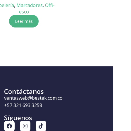
pelería
,
Marcadores
,
Offi-
Papelería
,
Offi-esco
,
esco
Resaltadores
$
5.800
Leer más
Seleccionar opciones
Contáctanos
ventasweb@bestek.com.co
+57 321 693 3258
Síguenos