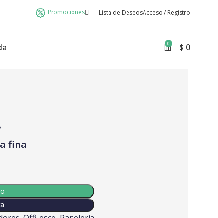
Promociones
Lista de Deseos
Acceso / Registro
0
da
$
0
s
 fina
to
ra
dores
,
Offi-esco
,
Papelería