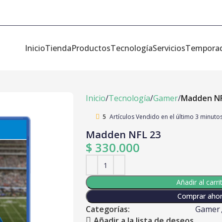
Inicio
Tienda
Productos
Tecnología
Servicios
Tempora
Inicio
Tecnología
Gamer
Madden NF
5
Artículos Vendido en el último 3 minuto
Madden NFL 23
$
330.000
Añadir al carri
Comprar aho
Categorías:
Gamer
Añadir a la lista de deseos