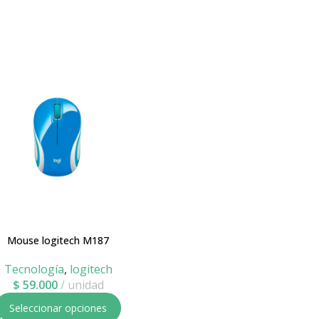
Mouse logitech M187
Mouse Logitech Pebble M350
Tecnología
,
logitech
Tecnología
,
logitech
$
59.000
unidad
$
110.000
Seleccionar opciones
Añadir al carrito