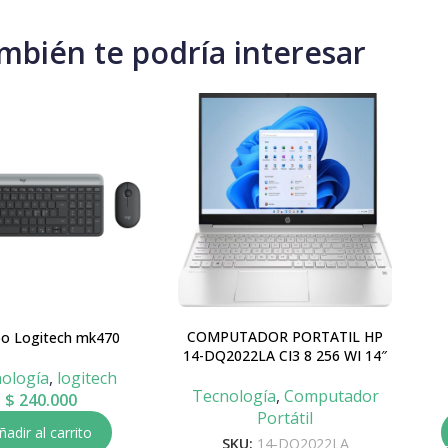
mbién te podría interesar
COMPUTADOR PORTATIL HP
o Logitech mk470
14-DQ2022LA CI3 8 256 WI 14″
ología
,
logitech
Tecnología
,
Computador
$
240.000
Portátil
ñadir al carrito
SKU:
14-DQ2022LA