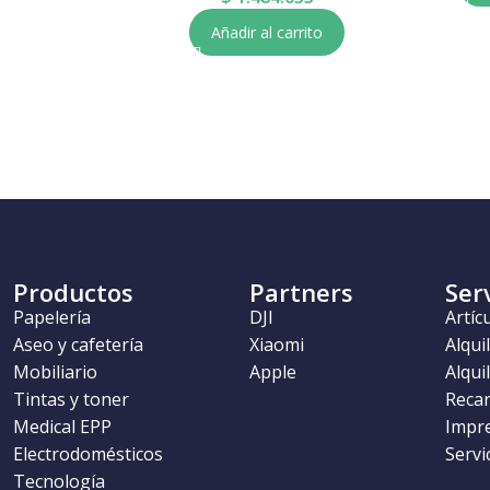
Añadir al carrito
Productos
Partners
Ser
Papelería
DJI
Artíc
Aseo y cafetería
Xiaomi
Alqui
Mobiliario
Apple
Alqui
Tintas y toner
Recar
Medical EPP
Impr
Electrodomésticos
Servi
Tecnología