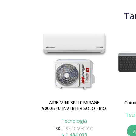
Ta
AIRE MINI SPLIT MIRAGE
Comb
9000BTU INVERTER SOLO FRIO
220V MAGNUM 22 REF.
Tecn
SETCMF091C
Tecnología
SKU:
SETCMF091C
A
$
1.484.033