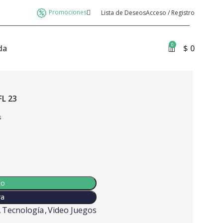
Promociones
Lista de Deseos
Acceso / Registro
0
da
$
0
L 23
s
to
ra
,
Tecnología
,
Video Juegos