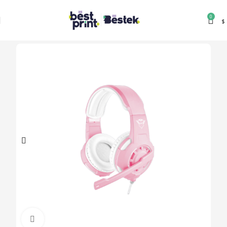
0
$
Clic para ampliar