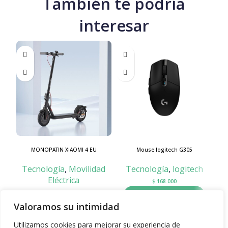
También te podría
interesar
MONOPATIN XIAOMI 4 EU
Mouse logitech G305
Tecnología
,
Movilidad
Tecnología
,
logitech
Eléctrica
$
168.000
SKU:
6941812721124
Seleccionar opciones
Valoramos su intimidad
$
1.990.000
Añadir al carrito
Utilizamos cookies para mejorar su experiencia de