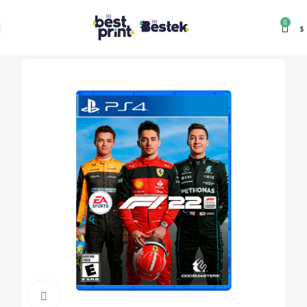
0
$
Clic para ampliar