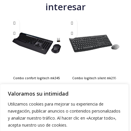
interesar
Combo confort logitech mk345
Combo logitech silent mk295
Tecnología
,
logitech
Tecnología
,
logitech
Valoramos su intimidad
$
150.000
$
150.000
Utilizamos cookies para mejorar su experiencia de
Añadir al carrito
Añadir al carrito
navegación, publicar anuncios o contenidos personalizados
y analizar nuestro tráfico. Al hacer clic en «Aceptar todo»,
acepta nuestro uso de cookies.