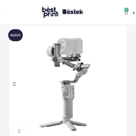
0
$
NUEVO
Clic para ampliar