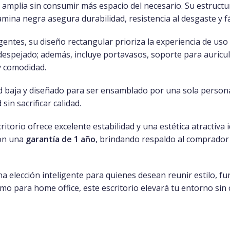
 amplia sin consumir más espacio del necesario. Su estructu
mina negra asegura durabilidad, resistencia al desgaste y fác
ntes, su diseño rectangular prioriza la experiencia de uso 
 despejado; además, incluye portavasos, soporte para auricu
y comodidad.
ultad baja y diseñado para ser ensamblado por una sola pers
sin sacrificar calidad.
itorio ofrece excelente estabilidad y una estética atractiva
con una
garantía de 1 año
, brindando respaldo al comprador 
a elección inteligente para quienes desean reunir estilo, fu
mo para home office, este escritorio elevará tu entorno sin 