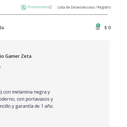
Promociones
Lista de Deseos
Acceso / Registro
0
da
$
0
rio Gamer Zeta
s
m) con melamina negra y
moderno, con portavasos y
cillo y garantía de 1 año.