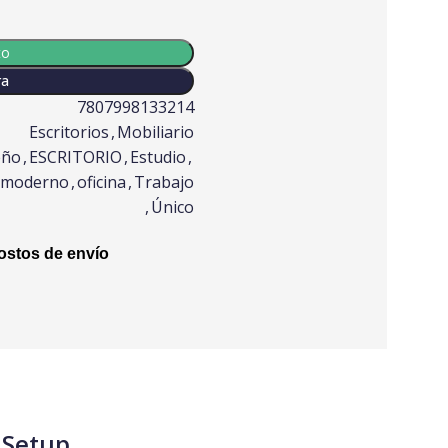
to
ra
7807998133214
Escritorios
,
Mobiliario
eño
,
ESCRITORIO
,
Estudio
,
moderno
,
oficina
,
Trabajo
,
Único
stos de envío
 Setup