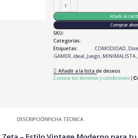
r
Añadir al carri
Comprar aho
SKU:
Categorías:
Etiquetas:
COMODIDAD
,
Dis
GAMER
,
ideal
,
Juego
,
MINIMALISTA
,
Añadir a la lista de deseos
Conoce los términos y condiciones
|
Co
DESCRIPCIÓN
FICHA TECNICA
 Zeta – Estilo Vintage Moderno para tu