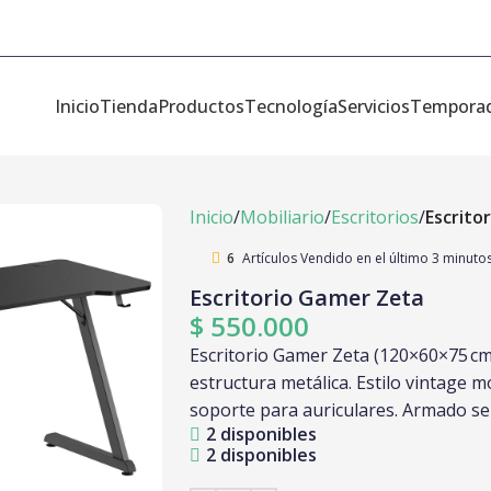
Inicio
Tienda
Productos
Tecnología
Servicios
Tempora
Inicio
Mobiliario
Escritorios
Escrito
6
Artículos Vendido en el último 3 minuto
Escritorio Gamer Zeta
$
550.000
Escritorio Gamer Zeta (120×60×75 c
estructura metálica. Estilo vintage 
soporte para auriculares. Armado sen
2 disponibles
2 disponibles