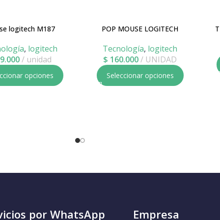
e logitech M187
POP MOUSE LOGITECH
T
ología
,
logitech
Tecnología
,
logitech
9.000
unidad
$
160.000
UNIDAD
ccionar opciones
Seleccionar opciones
vicios por WhatsApp
Empresa