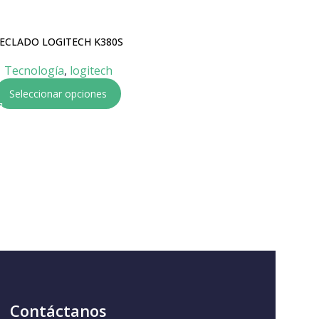
ECLADO LOGITECH K380S
Teclado logitech km200 media
Tecnología
,
logitech
Tecnología
,
logitech
$
88.000
Seleccionar opciones
Añadir al carrito
Contáctanos