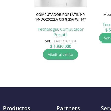
COMPUTADOR PORTATIL HP
Mous
14-DQ2022LA CI3 8 256 WI 14″
Tecn
Tecnología
,
Computador
$
5
Portátil
Sele
SKU:
14-DQ2022LA
$
1.930.000
Añadir al carrito
Productos
Partners
Ser