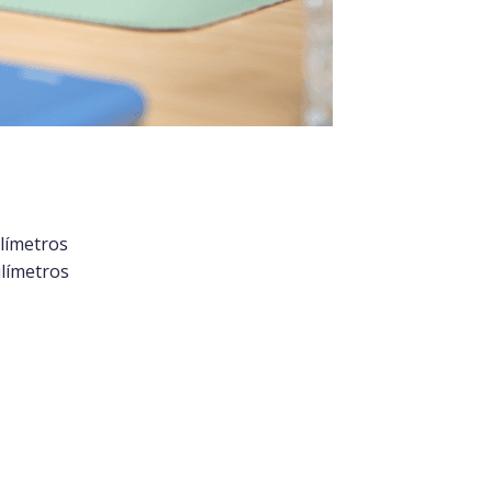
límetros
ilímetros