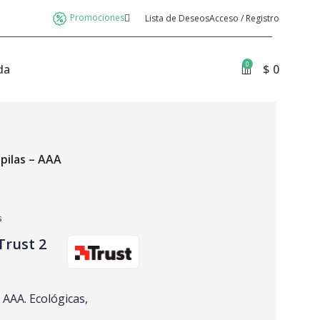
Promociones
Lista de Deseos
Acceso / Registro
0
da
$
0
 pilas – AAA
s
Trust 2
 AAA. Ecológicas,