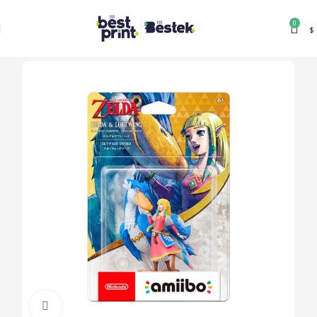
0
$
Clic para ampliar