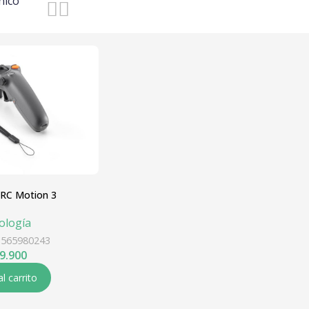
nico
 RC Motion 3
ología
1565980243
9.900
al carrito