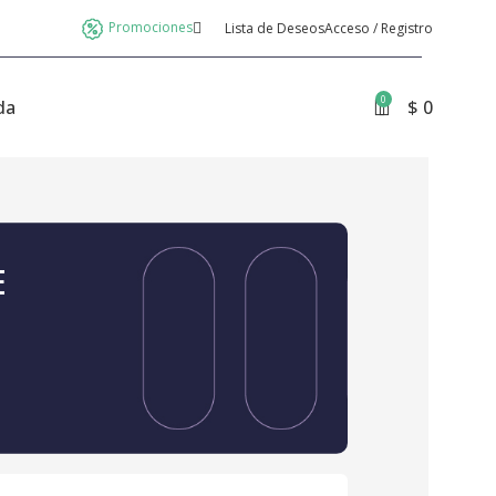
Promociones
Lista de Deseos
Acceso / Registro
0
da
$
0
E