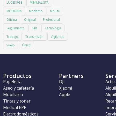
LUCES RGB
MINIMALISTA
MODERNA
Moderno
Mouse
Oficina
Original
Profesional
Seguimiento
Silla
Tecnologia
Trabajo
Transmisión
Vigilancia
Vuelo
Único
Productos
Partners
Ser
Papelería
DJI
Artíc
Aseo y cafetería
Xiaomi
Alqui
Mobiliario
Apple
Alqui
Tintas y toner
Recar
Medical EPP
Impr
Electrodomésticos
Servi