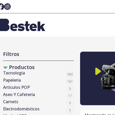
Filtros
Productos
Tecnología
380
Papelería
187
Artículos POP
0
Aseo Y Cafetería
17
Carnets
0
Electrodomésticos
0