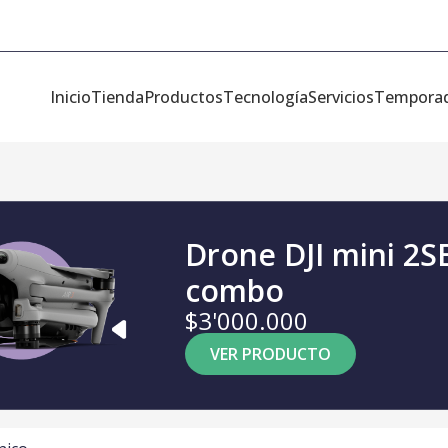
Inicio
Tienda
Productos
Tecnología
Servicios
Tempora
Drone DJI mini 2S
combo
$3'000.000
VER PRODUCTO