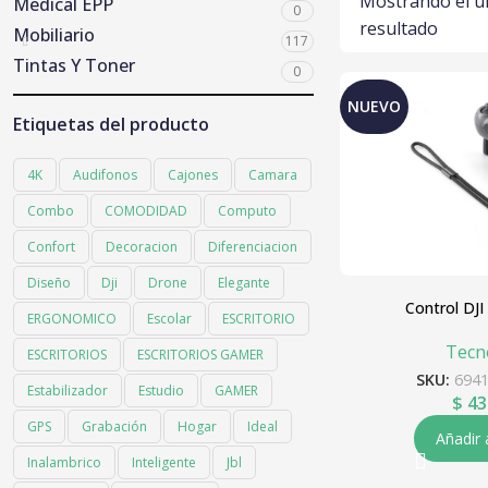
Mostrando el ú
Medical EPP
0
resultado
Mobiliario
117
Tintas Y Toner
0
NUEVO
Etiquetas del producto
4K
Audifonos
Cajones
Camara
Combo
COMODIDAD
Computo
Confort
Decoracion
Diferenciacion
Diseño
Dji
Drone
Elegante
Control DJI
ERGONOMICO
Escolar
ESCRITORIO
Tecn
ESCRITORIOS
ESCRITORIOS GAMER
SKU:
694
Estabilizador
Estudio
GAMER
$
43
GPS
Grabación
Hogar
Ideal
Añadir 
Inalambrico
Inteligente
Jbl