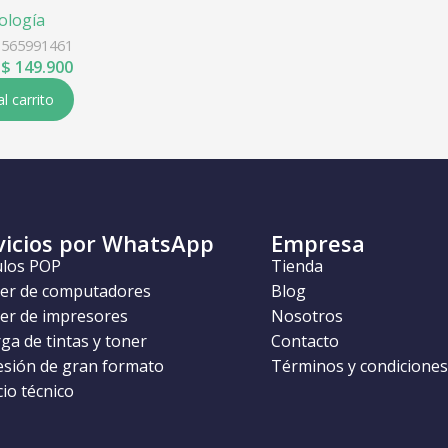
ología
1565991461
$
149.900
al carrito
vicios por WhatsApp
Empresa
ulos POP
Tienda
ler de computadores
Blog
ler de impresores
Nosotros
ga de tintas y toner
Contacto
esión de gran formato
Términos y condiciones
cio técnico