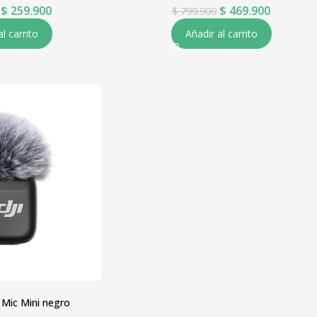
$
259.900
$
469.900
$
799.900
al carrito
Añadir al carrito
 Mic Mini negro