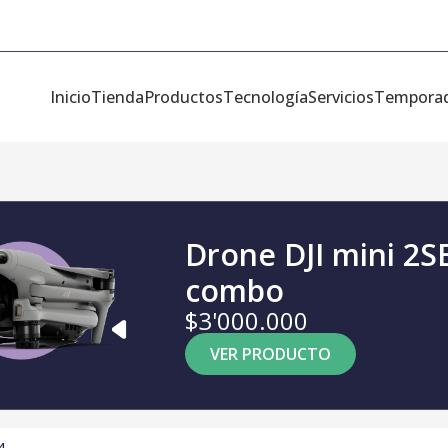
Inicio
Tienda
Productos
Tecnología
Servicios
Tempora
Drone DJI mini 2S
combo
$3'000.000
VER PRODUCTO