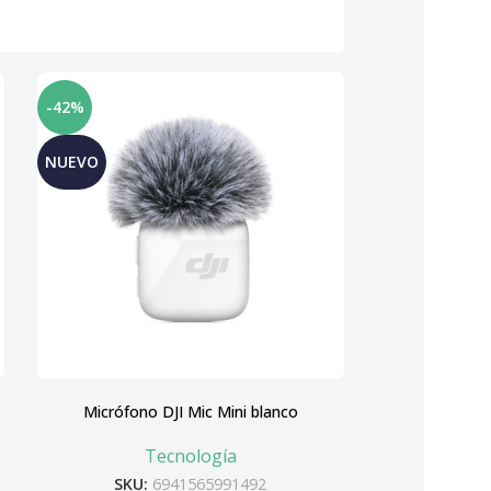
-42%
NUEVO
Micrófono DJI Mic Mini blanco
Tecnología
SKU:
6941565991492