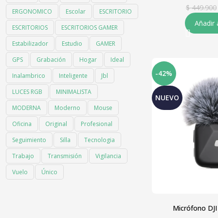
$
449.900
ERGONOMICO
Escolar
ESCRITORIO
Añadir 
ESCRITORIOS
ESCRITORIOS GAMER
Estabilizador
Estudio
GAMER
GPS
Grabación
Hogar
Ideal
-42%
Inalambrico
Inteligente
Jbl
LUCES RGB
MINIMALISTA
NUEVO
MODERNA
Moderno
Mouse
Oficina
Original
Profesional
Seguimiento
Silla
Tecnologia
Trabajo
Transmisión
Vigilancia
Vuelo
Único
Micrófono DJI