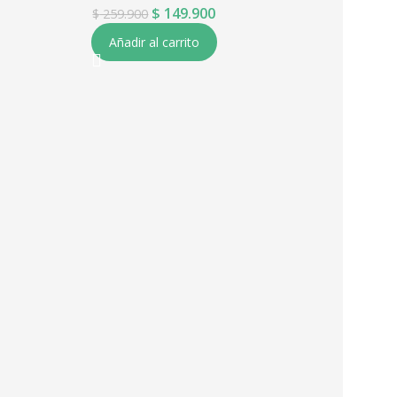
$
149.900
$
259.900
Añadir al carrito