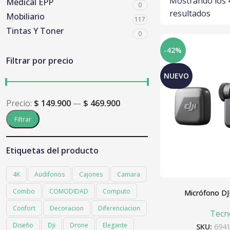
Mostrando los 
Medical EPP
0
resultados
Mobiliario
117
Tintas Y Toner
0
-42%
Filtrar por precio
NUEVO
Precio:
$ 149.900
—
$ 469.900
Filtrar
Etiquetas del producto
4K
Audifonos
Cajones
Camara
Combo
COMODIDAD
Computo
Micrófono DJI
Confort
Decoracion
Diferenciacion
Tecn
Diseño
Dji
Drone
Elegante
SKU:
694