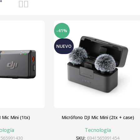
4
-41%
NUEVO
 Mic Mini (1tx)
Micrófono DJI Mic Mini (2tx + case)
ología
Tecnología
1565991430
SKU:
6941565991454