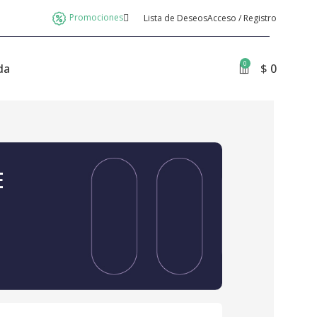
Promociones
Lista de Deseos
Acceso / Registro
0
da
$
0
E