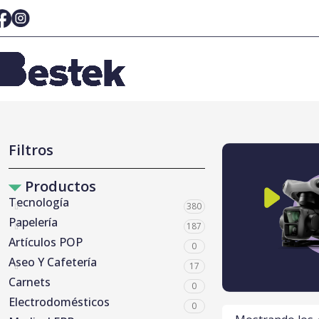
Filtros
Productos
Tecnología
380
Papelería
187
Artículos POP
0
Aseo Y Cafetería
17
Carnets
0
Electrodomésticos
0