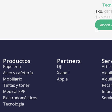
Tecn
SKU:
694
$
259.900
Añadir 
Productos
Partners
Ser
Papelería
DJI
Artíc
Aseo y cafetería
Xiaomi
Alqui
Mobiliario
Apple
Alqui
Tintas y toner
Recar
Medical EPP
Impr
Electrodomésticos
Servi
Tecnología