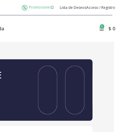
Promociones
Lista de Deseos
Acceso / Registro
0
da
$
0
E