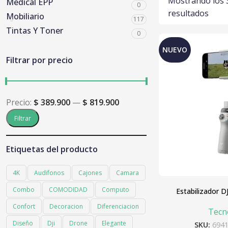
Mostrando los 
Medical EPP
0
resultados
Mobiliario
117
Tintas Y Toner
0
NUEVO
Filtrar por precio
Precio:
$ 389.900
—
$ 819.900
Filtrar
Etiquetas del producto
4K
Audifonos
Cajones
Camara
Combo
COMODIDAD
Computo
Estabilizador D
Confort
Decoracion
Diferenciacion
Tecn
Diseño
Dji
Drone
Elegante
SKU:
694