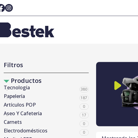
Filtros
Productos
Tecnología
380
Papelería
187
Artículos POP
0
Aseo Y Cafetería
17
Carnets
0
Electrodomésticos
0