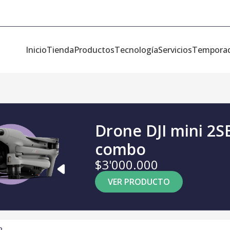
Inicio
Tienda
Productos
Tecnología
Servicios
Tempora
Drone DJI mini 2S
combo
$3'000.000
VER PRODUCTO