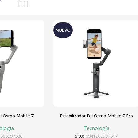
3
NUEVO
JI Osmo Mobile 7
Estabilizador DJI Osmo Mobile 7 Pro
ología
Tecnología
1565997586
SKU:
6941565997517