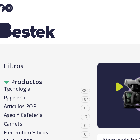
Filtros
Productos
Tecnología
380
Papelería
187
Artículos POP
0
Aseo Y Cafetería
17
Carnets
0
Electrodomésticos
0