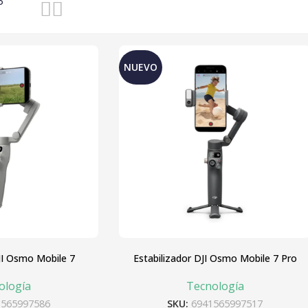
3
NUEVO
JI Osmo Mobile 7
Estabilizador DJI Osmo Mobile 7 Pro
ología
Tecnología
1565997586
SKU:
6941565997517