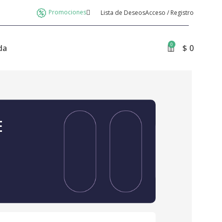
Promociones
Lista de Deseos
Acceso / Registro
0
da
$
0
E