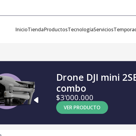
Inicio
Tienda
Productos
Tecnología
Servicios
Tempora
Drone DJI mini 2S
combo
$3'000.000
VER PRODUCTO