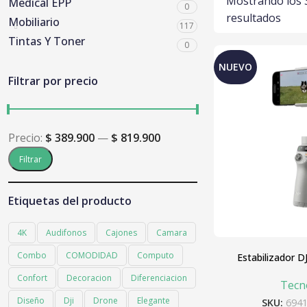
Mostrando los 
Medical EPP
0
resultados
Mobiliario
117
Tintas Y Toner
0
NUEVO
Filtrar por precio
Precio:
$ 389.900
—
$ 819.900
Filtrar
Etiquetas del producto
4K
Audifonos
Cajones
Camara
Combo
COMODIDAD
Computo
Estabilizador D
Confort
Decoracion
Diferenciacion
Tecn
Diseño
Dji
Drone
Elegante
SKU:
694