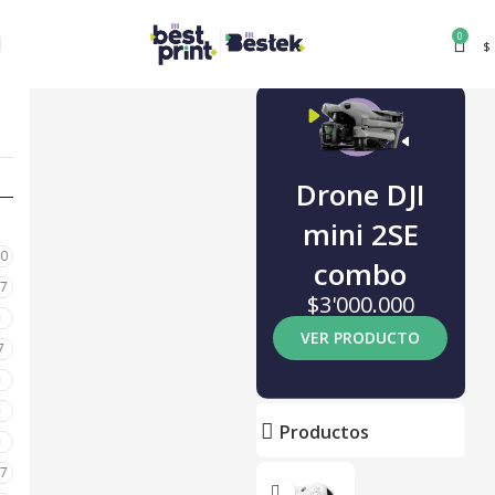
0
$
Drone DJI
mini 2SE
80
combo
87
$3'000.000
0
VER PRODUCTO
7
0
0
Productos
0
17