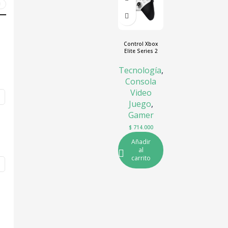
0
Control Xbox
Elite Series 2
core
Tecnología
,
Consola
Video
Juego
,
Gamer
$
714.000
Añadir
al
carrito