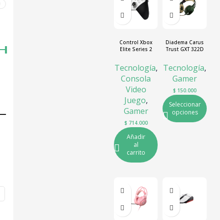
0
Control Xbox
Diadema Carus
Elite Series 2
Trust GXT 322D
core
Tecnología
,
Tecnología
,
Consola
Gamer
Video
$
150.000
Juego
,
Seleccionar
Gamer
opciones
$
714.000
Añadir
al
carrito