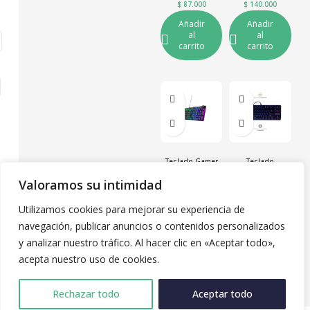
$
87.000
$
140.000
Añadir
Añadir
al
al
carrito
carrito
Teclado Gamer
Teclado
Torix Trust
Mecánico GS200
Valoramos su intimidad
Tecnología
,
Tecnología
,
Utilizamos cookies para mejorar su experiencia de
Gamer
Gamer
navegación, publicar anuncios o contenidos personalizados
$
300.000
$
180.000
y analizar nuestro tráfico. Al hacer clic en «Aceptar todo»,
Añadir
Añadir
acepta nuestro uso de cookies.
al
al
carrito
carrito
Rechazar todo
Aceptar todo
0