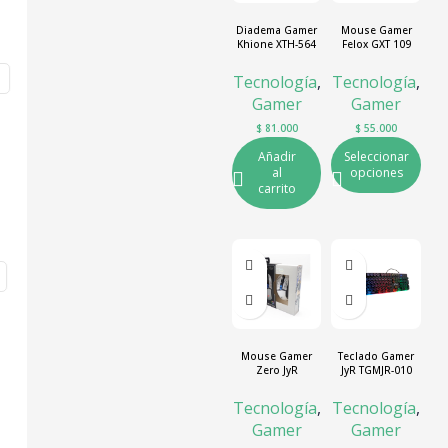
Diadema Gamer
Mouse Gamer
Khione XTH-564
Felox GXT 109
Trust
Tecnología
,
Tecnología
,
Gamer
Gamer
$
81.000
$
55.000
Añadir
Seleccionar
al
opciones
carrito
Mouse Gamer
Teclado Gamer
Zero JyR
JyR TGMJR-010
Tecnología
,
Tecnología
,
Gamer
Gamer