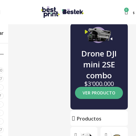
0
$
ar
Drone DJI
mini 2SE
80
combo
87
$3'000.000
0
VER PRODUCTO
7
0
0
Productos
0
17