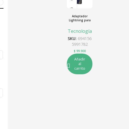
O
0
Adaptador
Lightning para
teléfono móvil
DJI Mic Mini
Tecnología
SKU:
694156
5991782
$
99.900
Añadir
al
carrito