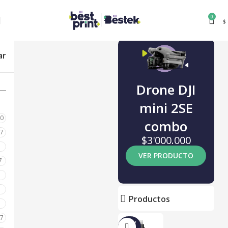
0
$
ar
Drone DJI
mini 2SE
80
combo
87
$3'000.000
0
VER PRODUCTO
7
0
0
Productos
0
17
NUEV